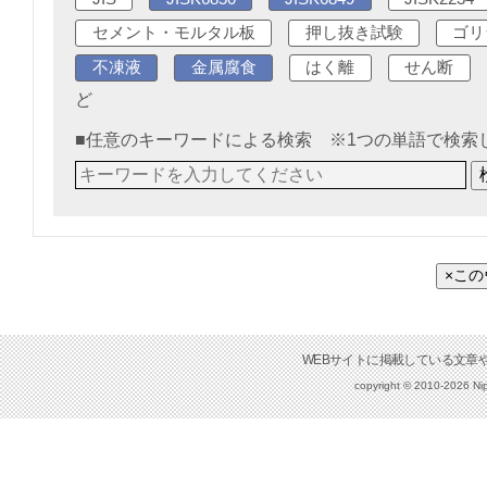
セメント・モルタル板
押し抜き試験
ゴリ
不凍液
金属腐食
はく離
せん断
ど
■任意のキーワードによる検索 ※1つの単語で検索
×こ
copyright © 2010-2026 Nip