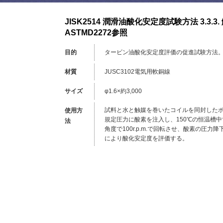
JISK2514 潤滑油酸化安定度試験方法 3.3.3.
ASTMD2272参照
目的
タービン油酸化安定度評価の促進試験方法
材質
JUSC3102電気用軟銅線
サイズ
φ1.6×約3,000
試料と水と触媒を巻いたコイルを同封した
使用方
規定圧力に酸素を注入し、150℃の恒温槽中で
法
角度で100r.p.m.で回転させ、酸素の圧力
により酸化安定度を評価する。