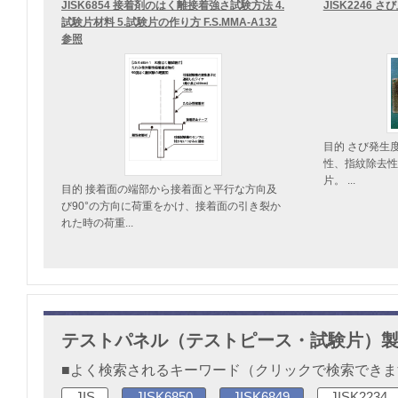
JISK6854 接着剤のはく離接着強さ試験方法 4.
JISK2246 
試験片材料 5.試験片の作り方 F.S.MMA-A132
参照
目的 さび発生
性、指紋除去性
片。 ...
目的 接着面の端部から接着面と平行な方向及
び90°の方向に荷重をかけ、接着面の引き裂か
れた時の荷重...
テストパネル（テストピース・試験片）
■よく検索されるキーワード（クリックで検索でき
JIS
JISK6850
JISK6849
JISK2234