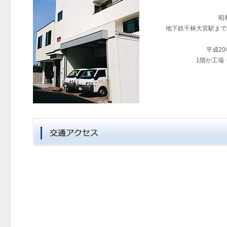
昭
地下鉄千林大宮駅まで
平成2
1階が工場