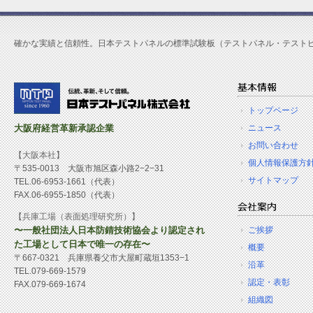
確かな実績と信頼性。日本テストパネルの標準試験板（テストパネル・テスト
トップページ
大阪府経営革新承認企業
ニュース
お問い合わせ
【大阪本社】
個人情報保護方
〒535-0013 大阪市旭区森小路2−2−31
サイトマップ
TEL.06-6953-1661（代表）
FAX.06-6955-1850（代表）
【兵庫工場（表面処理研究所）】
〜一般社団法人日本防錆技術協会より認定され
ご挨拶
た工場として日本で唯一の存在〜
概要
〒667-0321 兵庫県養父市大屋町蔵垣1353−1
沿革
TEL.079-669-1579
認定・表彰
FAX.079-669-1674
組織図