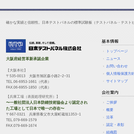
確かな実績と信頼性。日本テストパネルの標準試験板（テストパネル・テスト
トップページ
大阪府経営革新承認企業
ニュース
お問い合わせ
【大阪本社】
個人情報保護方
〒535-0013 大阪市旭区森小路2−2−31
サイトマップ
TEL.06-6953-1661（代表）
FAX.06-6955-1850（代表）
【兵庫工場（表面処理研究所）】
〜一般社団法人日本防錆技術協会より認定され
ご挨拶
た工場として日本で唯一の存在〜
概要
〒667-0321 兵庫県養父市大屋町蔵垣1353−1
沿革
TEL.079-669-1579
認定・表彰
FAX.079-669-1674
組織図