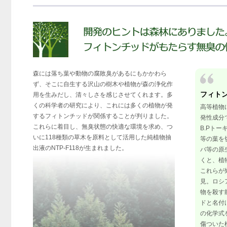
森には落ち葉や動物の腐敗臭があるにもかかわら
ず、そこに自生する沢山の樹木や植物が森の浄化作
フィトン
用を生みだし、清々しさを感じさせてくれます。多
くの科学者の研究により、これには多くの植物が発
高等植物
するフィトンチッドが関係することが判りました。
発性成分
これらに着目し、無臭状態の快適な環境を求め、つ
B.Pト
いに118種類の草木を原料として活用した純植物抽
等の葉を
出液のNTP-F118が生まれました。
バ等の原
くと、植
これらが
見。ロシア
物を殺す
ドと名付
の化学式
傷ついた