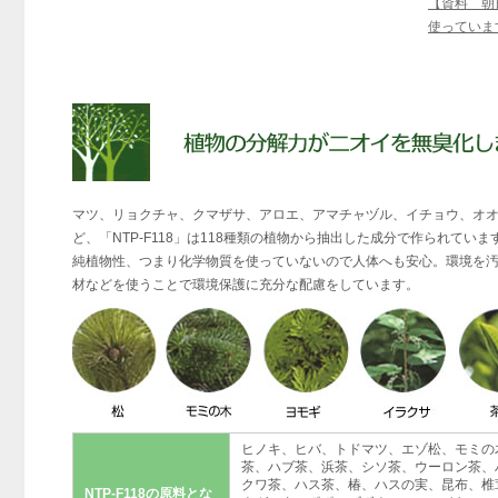
【資料 朝
使っていま
マツ、リョクチャ、クマザサ、アロエ、アマチャヅル、イチョウ、オ
ど、「NTP-F118」は118種類の植物から抽出した成分で作られていま
純植物性、つまり化学物質を使っていないので人体へも安心。環境を
材などを使うことで環境保護に充分な配慮をしています。
ヒノキ、ヒバ、トドマツ、エゾ松、モミの
茶、ハブ茶、浜茶、シソ茶、ウーロン茶、
クワ茶、ハス茶、椿、ハスの実、昆布、椎
NTP-F118の原料とな