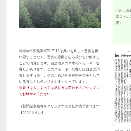
引用：近
束ストレ
響』
純植物性消臭剤NTP-F118は臭いを足して悪臭を覆
い隠すことなく、悪臭の原因となる成分を分解する
ことで消臭します。自然由来の草木のスモーキーな
香りがあります。このスモーキーな香りは自然に消
失します（※）。そのため消臭芳香剤を苦手として
いる方にもお使い頂きやすくなっています。
※香りは人によっては感じ方は変わるのでサンプル
でお確かめください。
（新聞記事画像をクリックすると拡大表示されます
［pdfファイル］）