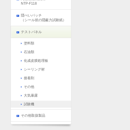
NTP-F118
隠ぺいパッチ
（シール状の隠蔽力試験紙）
テストパネル
塗料類
石油類
化成皮膜処理板
シーリング材
接着剤
その他
大気暴露
試験機
その他取扱製品