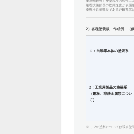
重車輛担当）が塗装板の製作に
処理技術部長の松井逸史が表面
※弊社営業部長である戸田邦彦
2）各種塗装板 作成例 （
１：自動車本体の塗装系
2：工業用製品の塗装系
（鋼板、非鉄金属類につい
て）
※1、2の塗料については現在