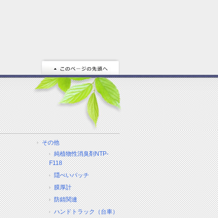
その他
純植物性消臭剤NTP-
F118
隠ぺいパッチ
膜厚計
防錆関連
ハンドトラック（台車）