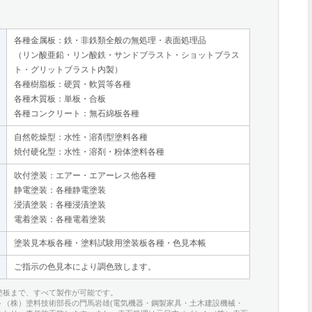
各種金属板：鉄・非鉄類全般の無処理・表面処理品
（リン酸亜鉛・リン酸鉄・サンドブラスト・ショットブラス
ト・グリットブラスト内製）
各種樹脂板：硬質・軟質等各種
各種木質板：単板・合板
各種コンクリート：無石綿板各種
自然乾燥型：水性・溶剤型塗料各種
焼付硬化型：水性・溶剤・粉体塗料各種
吹付塗装：エアー・エアーレス他各種
静電塗装：各種静電塗装
浸漬塗装：各種浸漬塗装
電着塗装：各種電着塗装
塗装見本板各種・塗料試験用塗装板各種・色見本帳
ご指示の色見本により調色致します。
塗板まで、すべて製作が可能です。
ト（株）塗料技術部長の門馬岩雄(電気機器・鋼製家具・土木建設機械・