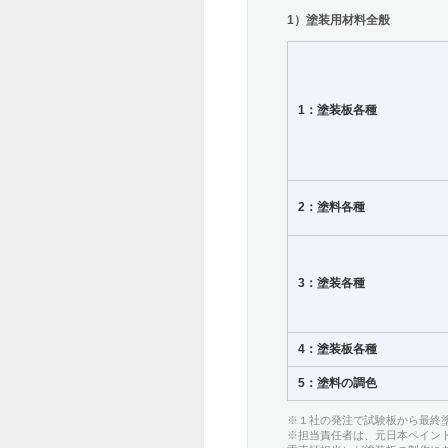
1）塗装用材料全般
1：塗装板各種
2：塗料各種
3：塗装各種
4：塗装板各種
5：塗料の調色
※１社の発注で試験板から最終
※担当責任者は、元日本ペイン