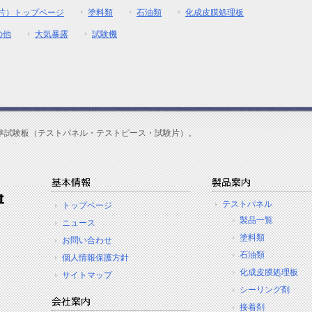
片）トップページ
塗料類
石油類
化成皮膜処理板
の他
大気暴露
試験機
準試験板（テストパネル・テストピース・試験片）。
テストパネル
トップページ
製品一覧
ニュース
塗料類
お問い合わせ
石油類
個人情報保護方針
化成皮膜処理板
サイトマップ
シーリング剤
接着剤