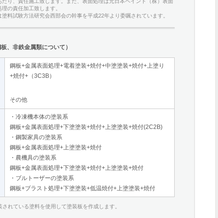
あたり、責任施工致します。また、表面処理は元日本ペイント（株）表面
処理の責任加工致します。
は塗料試験方法研究会西部会の幹事を平成22年より委嘱されています。
鋼板、非鉄金属類について）
鋼板+金属表面処理+電着塗装+焼付+中塗塗装+焼付+上塗り
+焼付+（3C3B）
その他
・冷凍機本体の塗装系
鋼板+金属表面処理+下塗塗装+焼付+上塗塗装+焼付(2C2B)
・鋼製家具の塗装系
鋼板+金属表面処理+上塗塗装+焼付
・農機具の塗装系
鋼板+金属表面処理+下塗塗装+焼付+上塗塗装+焼付
・ブルトーザーの塗装系
鋼板+ブラスト処理+下塗塗装+低温焼付+上塗塗装+焼付
塗装されている塗料を使用して塗装板を作成します。